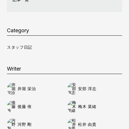
Category
スタッフ日記
Writer
井堀 栄治
安部 淳志
後藤 侑
梅木 菜緒
河野 剛
松井 由貴