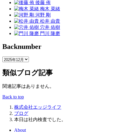
後藤 侑
梅木 菜緒
河野 剛
松井 由貴
穴井 佑樹
門川 隆磨
Backnumber
類似ブログ記事
関連記事はありません。
Back to top
株式会社エッジライフ
ブログ
本日は社内検査でした。
About