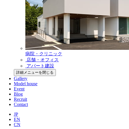
病院・クリニック
店舗・オフィス
アパート建設
詳細メニューを閉じる
Gallery
Model house
Event
Blog
Recruit
Contact
JP
EN
CN