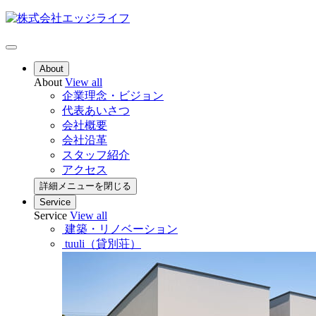
About
About
View all
企業理念・ビジョン
代表あいさつ
会社概要
会社沿革
スタッフ紹介
アクセス
詳細メニューを閉じる
Service
Service
View all
建築・リノベーション
tuuli（貸別荘）