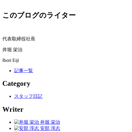
このブログのライター
代表取締役社長
井堀 栄治
Ibori Eiji
記事一覧
Category
スタッフ日記
Writer
井堀 栄治
安部 淳志