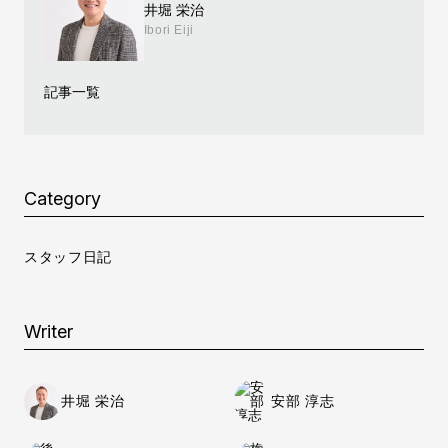
井堀 栄治
Ibori Eiji
記事一覧
Category
スタッフ日記
Writer
井堀 栄治
安部 淳志