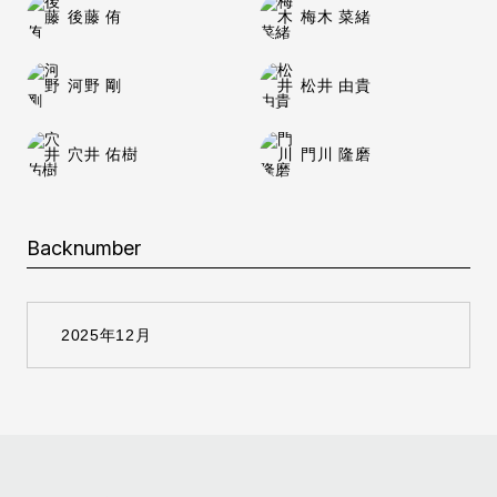
後藤 侑
梅木 菜緒
河野 剛
松井 由貴
穴井 佑樹
門川 隆磨
Backnumber