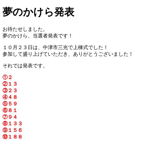
夢のかけら発表
お待たせしました。
夢のかけら、当選者発表です！
１０月２３日は、中津市三光で上棟式でした！
参加して盛り上げていただき、ありがとうございました！
それでは発表です。
①２
②１３
③２３
④４８
⑤５９
⑥８１
⑦９４
⑧１３３
⑨１５６
⑩１８８