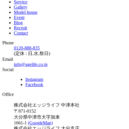
Service
Gallery
Model house
Event
Blog
Recruit
Contact
Phone
0120-888-835
(定休 : 日,水,祭日)
Email
info@agelife.co.jp
Social
Instagram
Facebook
Office
株式会社エッジライフ 中津本社
〒871-0152
大分県中津市大字加来
1661-1
(GoogleMap)
株式会社エッジライフ 大分支店