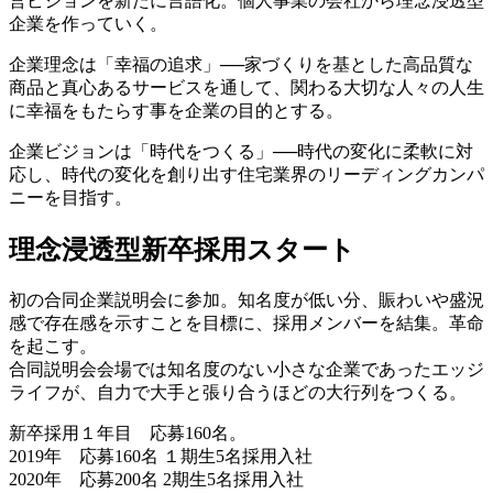
営ビジョンを新たに言語化。個人事業の会社から理念浸透型
企業を作っていく。
企業理念は「幸福の追求」──家づくりを基とした高品質な
商品と真心あるサービスを通して、関わる大切な人々の人生
に幸福をもたらす事を企業の目的とする。
企業ビジョンは「時代をつくる」──時代の変化に柔軟に対
応し、時代の変化を創り出す住宅業界のリーディングカンパ
ニーを目指す。
理念浸透型新卒採用スタート
初の合同企業説明会に参加。知名度が低い分、賑わいや盛況
感で存在感を示すことを目標に、採用メンバーを結集。革命
を起こす。
合同説明会会場では知名度のない小さな企業であったエッジ
ライフが、自力で大手と張り合うほどの大行列をつくる。
新卒採用１年目 応募160名。
2019年 応募160名 １期生5名採用入社
2020年 応募200名 2期生5名採用入社