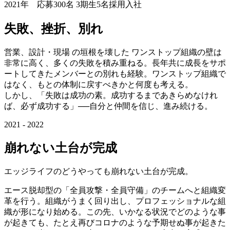
2021年 応募300名 3期生5名採用入社
失敗、挫折、別れ
営業、設計・現場 の垣根を壊した ワンストップ組織の壁は
非常に高く、多くの失敗を積み重ねる。長年共に成長をサポ
ートしてきたメンバーとの別れも経験。ワンストップ組織で
はなく、もとの体制に戻すべきかと何度も考える。
しかし、「失敗は成功の素。成功するまであきらめなけれ
ば、必ず成功する」──自分と仲間を信じ、進み続ける。
2021 - 2022
崩れない土台が完成
エッジライフのどうやっても崩れない土台が完成。
エース脱却型の「全員攻撃・全員守備」のチームへと組織変
革を行う。組織がうまく回り出し、プロフェッショナルな組
織が形になり始める。この先、いかなる状況でどのような事
が起きても、たとえ再びコロナのような予期せぬ事が起きた