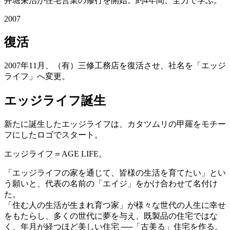
井堀栄治が住宅営業の修行を開始。約4年間、全力で学ぶ。
2007
復活
2007年11月、（有）三修工務店を復活させ、社名を「エッジ
ライフ」へ変更。
エッジライフ誕生
新たに誕生したエッジライフは、カタツムリの甲羅をモチー
フにしたロゴでスタート。
エッジライフ＝AGE LIFE。
「エッジライフの家を通じて、皆様の生活を育てたい」とい
う願いと、代表の名前の「エイジ」をかけ合わせて名付け
た。
「住む人の生活が生まれ育つ家」が様々な世代の人生に幸せ
をもたらし、多くの世代に夢を与え、既製品の住宅ではな
く、年月が経つほど美しい住宅 ──「古美る」住宅を作る。