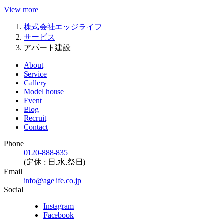
View more
株式会社エッジライフ
サービス
アパート建設
About
Service
Gallery
Model house
Event
Blog
Recruit
Contact
Phone
0120-888-835
(定休 : 日,水,祭日)
Email
info@agelife.co.jp
Social
Instagram
Facebook