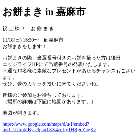
お餅まき in 嘉麻市
祝 上 棟 ！ お 餅 ま き
11/18(日) 16:30〜 in 嘉麻市
お餅まきをします！
お餅まきの際、当選番号付きのお餅を拾った方は後日
エッジライフHPにて当選番号の発表いたします。
幸運な10名様に素敵なプレゼントがあたるチャンスもござい
ます。
ぜひ、夢のカケラを拾いに来てくださいね。
皆様のご参加をお待ちしております。
（場所の詳細は下記に地図があります。）
地図が開きます。
https://www.google.com/maps/d/u/1/embed?
mid=1iUmbfBysl3gauT8X4znf-y1HRgcZ5gKz