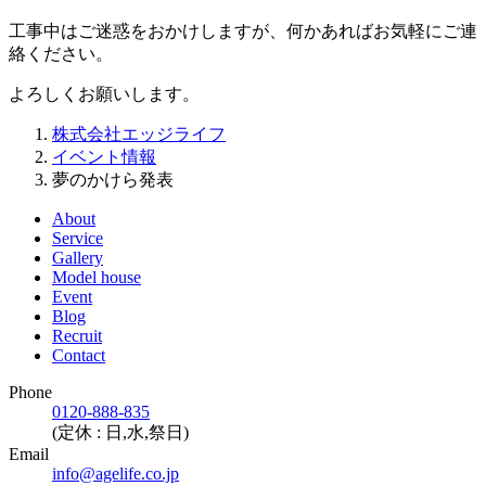
工事中はご迷惑をおかけしますが、何かあればお気軽にご連
絡ください。
よろしくお願いします。
株式会社エッジライフ
イベント情報
夢のかけら発表
About
Service
Gallery
Model house
Event
Blog
Recruit
Contact
Phone
0120-888-835
(定休 : 日,水,祭日)
Email
info@agelife.co.jp