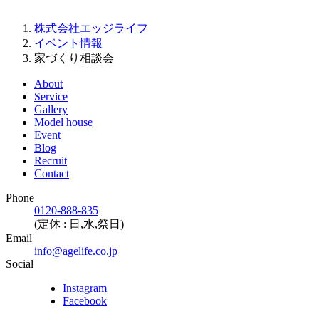
株式会社エッジライフ
イベント情報
家づくり相談会
About
Service
Gallery
Model house
Event
Blog
Recruit
Contact
Phone
0120-888-835
(定休 : 日,水,祭日)
Email
info@agelife.co.jp
Social
Instagram
Facebook