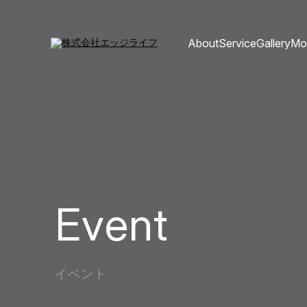
About
Service
Gallery
Mo
Event
イベント