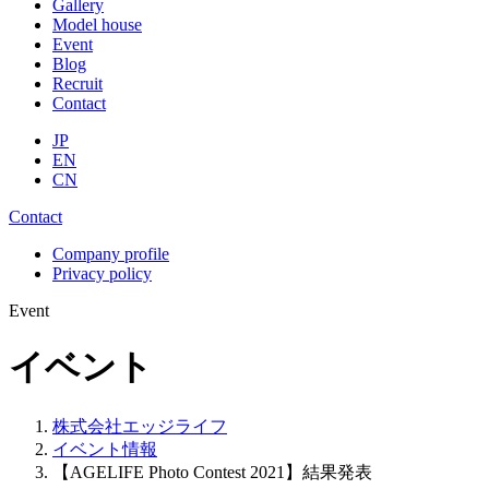
Gallery
Model house
Event
Blog
Recruit
Contact
JP
EN
CN
Contact
Company profile
Privacy policy
Event
イベント
株式会社エッジライフ
イベント情報
【AGELIFE Photo Contest 2021】結果発表