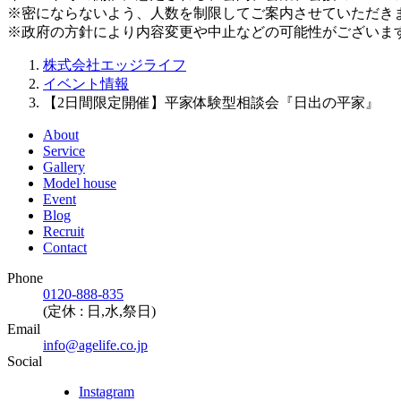
※密にならないよう、人数を制限してご案内させていただき
※政府の方針により内容変更や中止などの可能性がございま
株式会社エッジライフ
イベント情報
【2日間限定開催】平家体験型相談会『日出の平家』
About
Service
Gallery
Model house
Event
Blog
Recruit
Contact
Phone
0120-888-835
(定休 : 日,水,祭日)
Email
info@agelife.co.jp
Social
Instagram