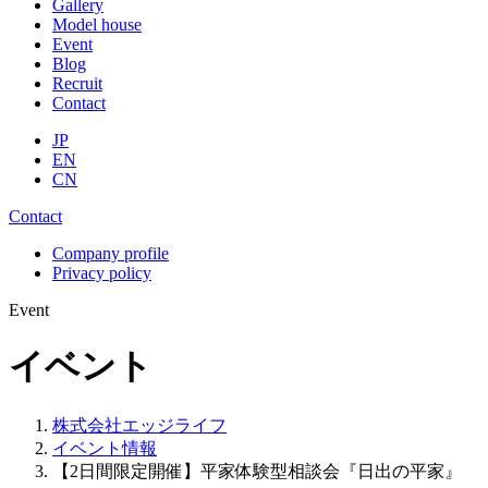
Gallery
Model house
Event
Blog
Recruit
Contact
JP
EN
CN
Contact
Company profile
Privacy policy
Event
イベント
株式会社エッジライフ
イベント情報
【2日間限定開催】平家体験型相談会『日出の平家』