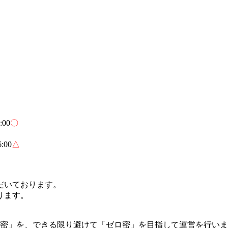
00
〇
:00
△
だいております。
ります。
の密」を、できる限り避けて「ゼロ密」を目指して運営を行い