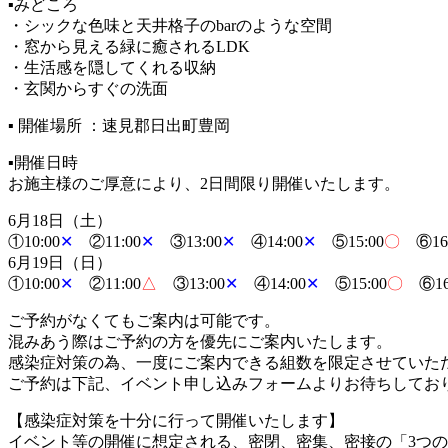
▪みどころ
・シックな色味と天井格子のbarのような空間
・窓から見える緑に癒されるLDK
・生活感を隠してくれる収納
・玄関からすぐの洗面
▪ 開催場所 ：速見郡日出町豊岡
▪開催日時
お施主様のご厚意により、2日間限り開催いたします。
6月18日（土）
①10:00
✕
②11:00
✕
③13:00
✕
④14:00
✕
⑤15:00
〇
⑥16:
6月19日（日）
①10:00
✕
②11:00
△
③13:00
✕
④14:00
✕
⑤15:00
〇
⑥16
ご予約がなくてもご案内は可能です。
混みあう際はご予約の方を優先にご案内いたします。
感染症対策の為、一度にご案内できる組数を限定させていた
ご予約は下記、イベント申し込みフォームよりお待ちしてお
【感染症対策を十分に行って開催いたします】
イベント等の開催に想定される、密閉、密集、密接の「3つ