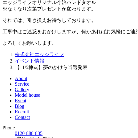
エッジライフオリジナル今治ハンドタオル
※なくなり次第プレゼントが変わります。
それでは、引き換えお待ちしております。
工事中はご迷惑をおかけしますが、何かあればお気軽にご連
よろしくお願いします。
株式会社エッジライフ
イベント情報
【11/5棟式】夢のかけら当選発表
About
Service
Gallery
Model house
Event
Blog
Recruit
Contact
Phone
0120-888-835