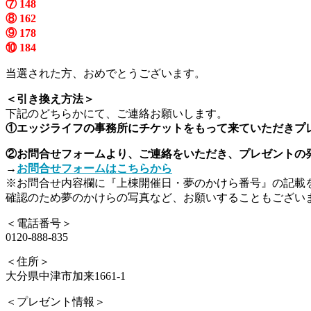
⑦ 148
⑧ 162
⑨ 178
⑩ 184
当選された方、おめでとうございます。
＜引き換え方法＞
下記のどちらかにて、ご連絡お願いします。
①エッジライフの事務所にチケットをもって来ていただきプ
②お問合せフォームより、ご連絡をいただき、プレゼントの
→
お問合せフォームはこちらから
※お問合せ内容欄に『上棟開催日・夢のかけら番号』の記載
確認のため夢のかけらの写真など、お願いすることもござい
＜電話番号＞
0120-888-835
＜住所＞
大分県中津市加来
1661-1
＜プレゼント情報＞