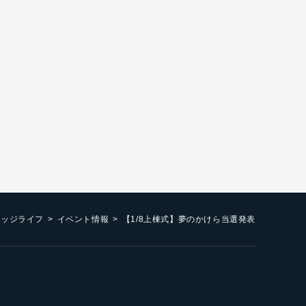
エッジライフ
イベント情報
【1/8上棟式】夢のかけら当選発表