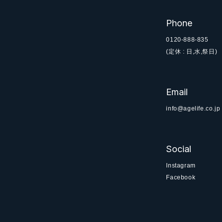
Phone
0120-888-835
(定休 : 日,水,祭日)
Email
info@agelife.co.jp
Social
Instagram
Facebook