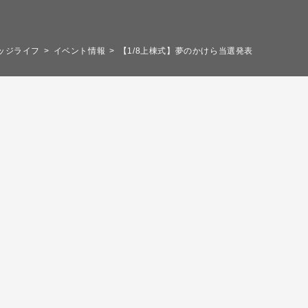
ッジライフ
イベント情報
【1/8上棟式】夢のかけら当選発表