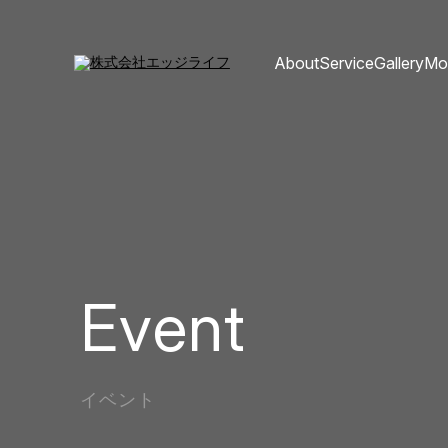
About
Service
Gallery
Mo
Event
イベント