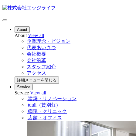
About
About
View all
企業理念・ビジョン
代表あいさつ
会社概要
会社沿革
スタッフ紹介
アクセス
詳細メニューを閉じる
Service
Service
View all
建築・リノベーション
tuuli（貸別荘）
病院・クリニック
店舗・オフィス