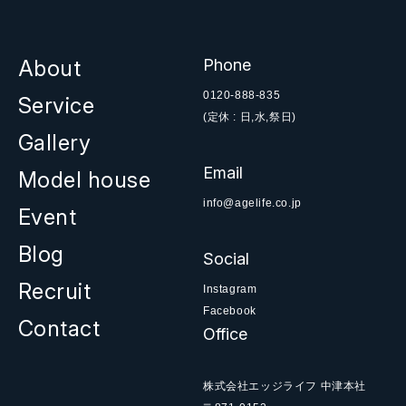
About
Phone
0120-888-835
Service
(定休 : 日,水,祭日)
Gallery
Email
Model house
info@agelife.co.jp
Event
Blog
Social
Recruit
Instagram
Facebook
Contact
Office
株式会社エッジライフ 中津本社