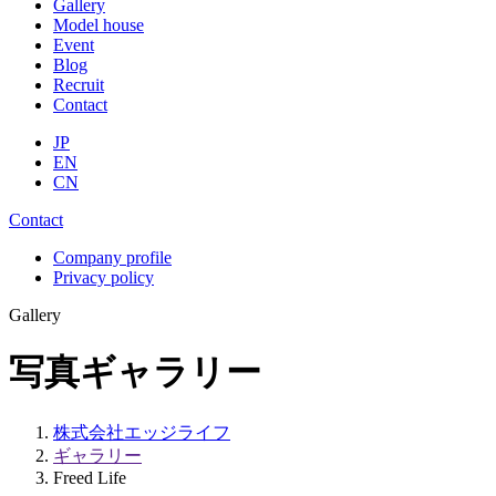
Gallery
Model house
Event
Blog
Recruit
Contact
JP
EN
CN
Contact
Company profile
Privacy policy
Gallery
写真ギャラリー
株式会社エッジライフ
ギャラリー
Freed Life