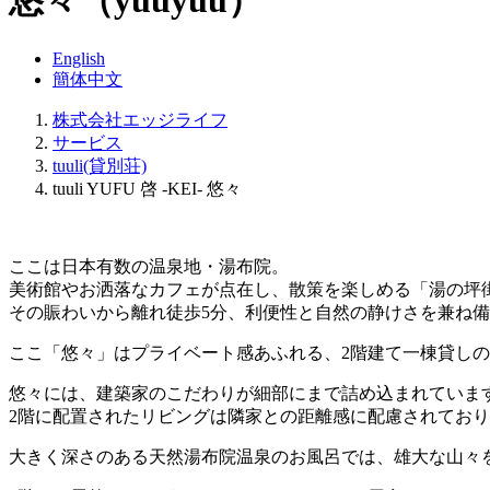
悠々
（yuuyuu）
English
簡体中文
株式会社エッジライフ
サービス
tuuli(貸別荘)
tuuli YUFU 啓 -KEI- 悠々
ここは日本有数の温泉地・湯布院。
美術館やお洒落なカフェが点在し、散策を楽しめる「湯の坪
その賑わいから離れ徒歩5分、利便性と自然の静けさを兼ね
ここ「悠々」はプライベート感あふれる、2階建て一棟貸し
悠々には、建築家のこだわりが細部にまで詰め込まれていま
2階に配置されたリビングは隣家との距離感に配慮されてお
大きく深さのある天然湯布院温泉のお風呂では、雄大な山々