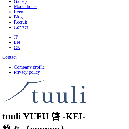
Gallery
Model house
Event
Blog
Recruit
Contact
JP
EN
CN
Contact
Company profile
Privacy policy
tuuli YUFU 啓 -KEI-