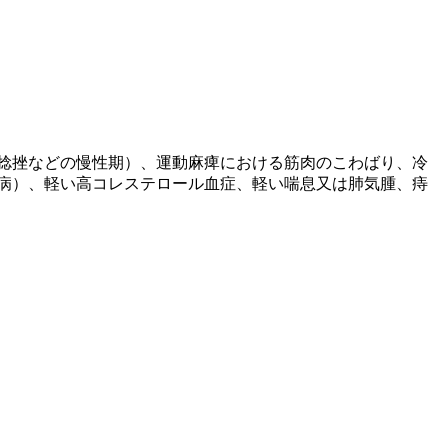
捻挫などの慢性期）、運動麻痺における筋肉のこわばり、冷
病）、軽い高コレステロール血症、軽い喘息又は肺気腫、痔