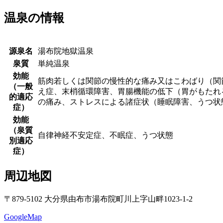
温泉の情報
源泉名
湯布院地獄温泉
泉質
単純温泉
効能
筋肉若しくは関節の慢性的な痛み又はこわばり（関
（一般
え症、末梢循環障害、胃腸機能の低下（胃がもたれ
的適応
の痛み、ストレスによる諸症状（睡眠障害、うつ状
症）
効能
（泉質
自律神経不安定症、不眠症、うつ状態
別適応
症）
周辺地図
〒879-5102 大分県由布市湯布院町川上字山畔1023-1-2
GoogleMap