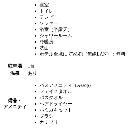
寝室
トイレ
テレビ
ソファー
浴室（半露天）
シャワールーム
冷暖房
洗面
ホテル全域にてWi-Fi（無線LAN）：無料
駐車場
1台
温泉
あり
バスアメニティ（Aesop）
フェイスタオル
バスタオル
備品・
ヘアドライヤー
アメニティ
ハミガキセット
ブラシ
カミソリ