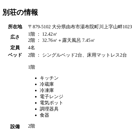
別荘の情報
所在地
〒879-5102 大分県由布市湯布院町川上字山畔1023-
1階 ： 12.42㎡
広さ
2階 ： 32.76㎡＋露天風呂 7.45㎡
定員
4名
ベッド
2階 ： シングルベッド2台、床用マットレス2台
1階
キッチン
冷蔵庫
冷凍庫
電子レンジ
電気ポット
調理器具
食器
2階
設備