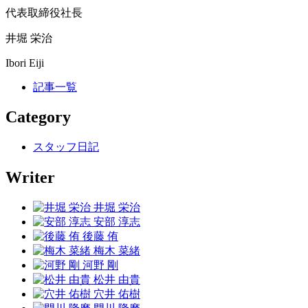
代表取締役社長
井堀 栄治
Ibori Eiji
記事一覧
Category
スタッフ日記
Writer
井堀 栄治
安部 淳志
後藤 侑
梅木 菜緒
河野 剛
松井 由貴
穴井 佑樹