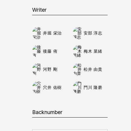
Writer
井堀 栄治
安部 淳志
後藤 侑
梅木 菜緒
河野 剛
松井 由貴
穴井 佑樹
門川 隆磨
Backnumber