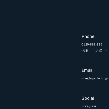
Phone
0120-888-835
(定休 : 日,水,祭日)
Email
info@agelife.co.jp
Social
Instagram