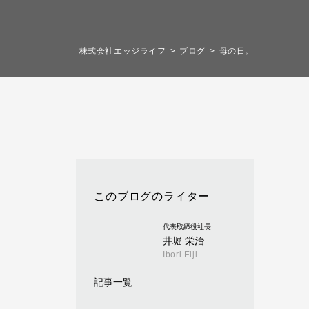
株式会社エッジライフ
ブログ
母の日。
このブログのライター
代表取締役社長
井堀 栄治
Ibori Eiji
記事一覧