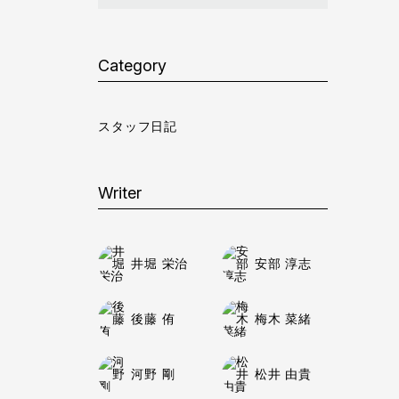
Category
スタッフ日記
Writer
井堀 栄治
安部 淳志
後藤 侑
梅木 菜緒
河野 剛
松井 由貴