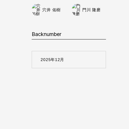
穴井 佑樹
門川 隆磨
Backnumber