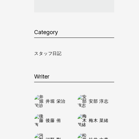
Category
スタッフ日記
Writer
井堀 栄治
安部 淳志
後藤 侑
梅木 菜緒