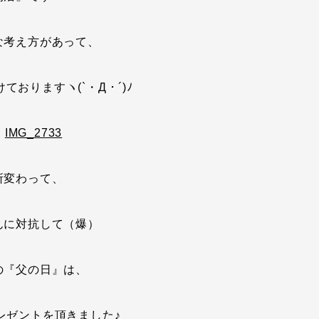
な考え方があって、
ておりますヽ(`・Д・´)ﾉ
所変わって、
んに対抗して（爆）
の『父の日』は、
レゼントを頂きました♪