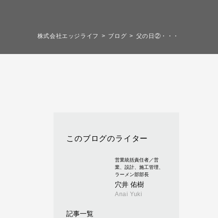
株式会社エッジライフ
ブログ
父の日②・・・
このブログのライター
営業統括責任者／営
業、設計、施工管理、
ラーメン部部長
穴井 佑樹
Anai Yuki
記事一覧