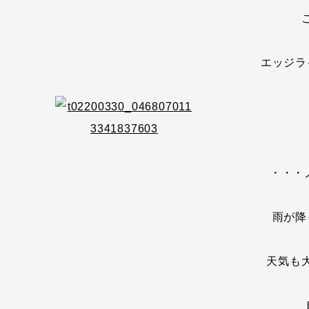
エッジラ
・・・ノ
雨が降
天気も