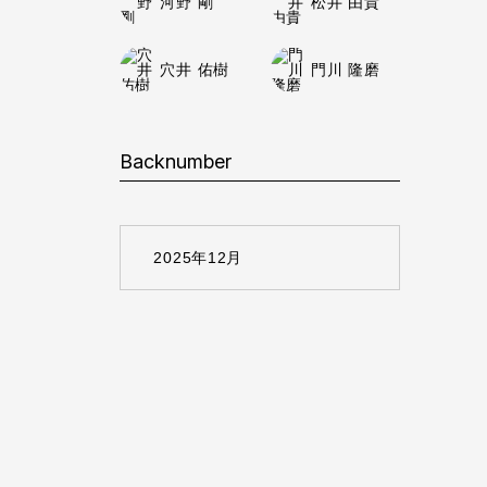
河野 剛
松井 由貴
穴井 佑樹
門川 隆磨
Backnumber