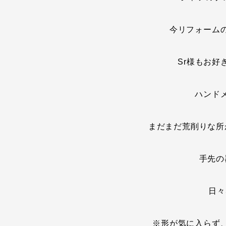
今リフォーム
Sr様もお好
ハンド
まだまだ荒削りな所
手先の
日々
※形が気に入らず