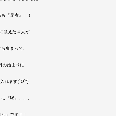
名も『兄者』！！
に飢えた４人が
から集まって、
日の始まりに
入れます(`O´*)
』に『喝』、、、
朝活』です！！