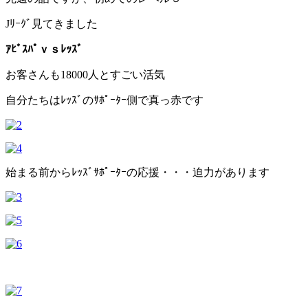
Jﾘｰｸﾞ見てきました
ｱﾋﾞｽﾊﾟｖｓﾚｯｽﾞ
お客さんも18000人とすごい活気
自分たちはﾚｯｽﾞのｻﾎﾟｰﾀｰ側で真っ赤です
始まる前からﾚｯｽﾞｻﾎﾟｰﾀｰの応援・・・迫力があります