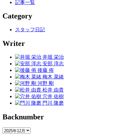
記事一覧
Category
スタッフ日記
Writer
井堀 栄治
安部 淳志
後藤 侑
梅木 菜緒
河野 剛
松井 由貴
穴井 佑樹
門川 隆磨
Backnumber