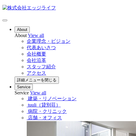
About
About
View all
企業理念・ビジョン
代表あいさつ
会社概要
会社沿革
スタッフ紹介
アクセス
詳細メニューを閉じる
Service
Service
View all
建築・リノベーション
tuuli（貸別荘）
病院・クリニック
店舗・オフィス