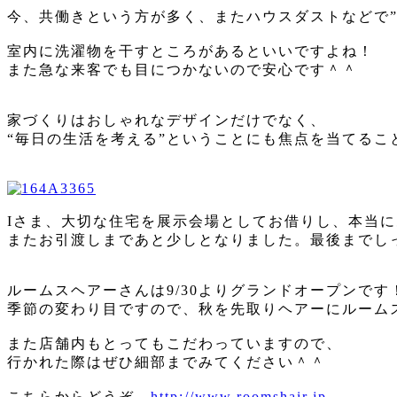
今、共働きという方が多く、またハウスダストなどで”
室内に洗濯物を干すところがあるといいですよね！
また急な来客でも目につかないので安心です＾＾
家づくりはおしゃれなデザインだけでなく、
“毎日の生活を考える”ということにも焦点を当てるこ
Iさま、大切な住宅を展示会場としてお借りし、本当
またお引渡しまであと少しとなりました。最後までし
ルームスヘアーさんは9/30よりグランドオープンです
季節の変わり目ですので、秋を先取りヘアーにルーム
また店舗内もとってもこだわっていますので、
行かれた際はぜひ細部までみてください＾＾
こちらからどうぞ→
http://www.roomshair.jp