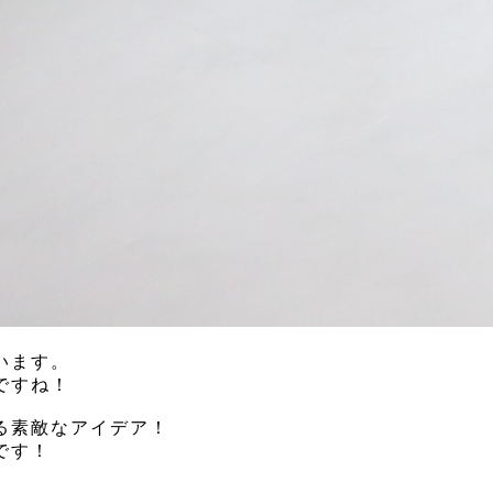
います。
ですね！
る素敵なアイデア！
です！