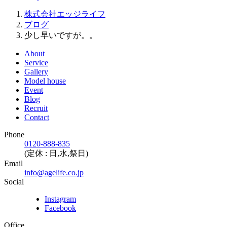
株式会社エッジライフ
ブログ
少し早いですが。。
About
Service
Gallery
Model house
Event
Blog
Recruit
Contact
Phone
0120-888-835
(定休 : 日,水,祭日)
Email
info@agelife.co.jp
Social
Instagram
Facebook
Office