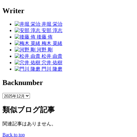
Writer
井堀 栄治
安部 淳志
後藤 侑
梅木 菜緒
河野 剛
松井 由貴
穴井 佑樹
門川 隆磨
Backnumber
類似ブログ記事
関連記事はありません。
Back to top