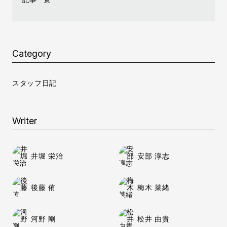
Category
スタッフ日記
Writer
井堀 栄治
安部 淳志
後藤 侑
梅木 菜緒
河野 剛
松井 由貴