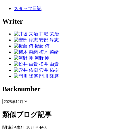
スタッフ日記
Writer
井堀 栄治
安部 淳志
後藤 侑
梅木 菜緒
河野 剛
松井 由貴
穴井 佑樹
門川 隆磨
Backnumber
類似ブログ記事
関連記事はありません。