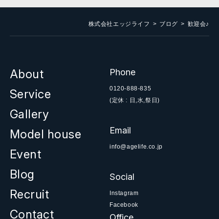
株式会社エッジライフ
ブログ
歓迎会♪
About
Phone
0120-888-835
Service
(定休 : 日,水,祭日)
Gallery
Email
Model house
info@agelife.co.jp
Event
Blog
Social
Recruit
Instagram
Facebook
Contact
Office