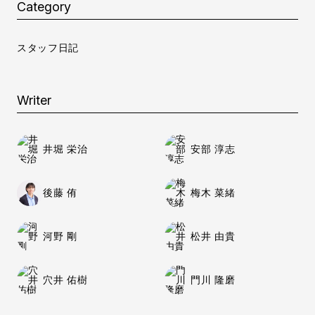
Category
スタッフ日記
Writer
井堀 栄治
安部 淳志
後藤 侑
梅木 菜緒
河野 剛
松井 由貴
穴井 佑樹
門川 隆磨