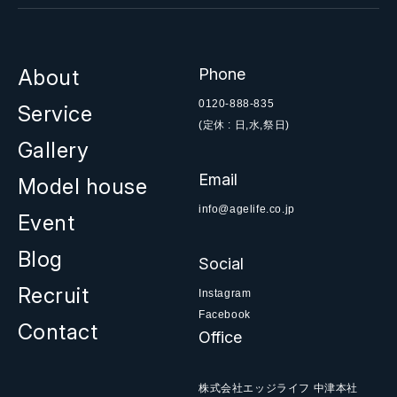
About
Phone
0120-888-835
Service
(定休 : 日,水,祭日)
Gallery
Email
Model house
info@agelife.co.jp
Event
Blog
Social
Recruit
Instagram
Facebook
Contact
Office
株式会社エッジライフ 中津本社