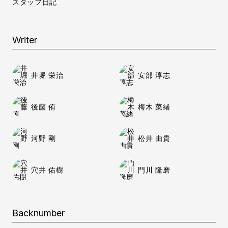
スタッフ日記
Writer
井堀 栄治
安部 淳志
後藤 侑
梅木 菜緒
河野 剛
松井 由貴
穴井 佑樹
門川 隆磨
Backnumber