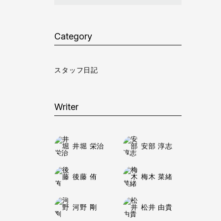
Category
スタッフ日記
Writer
井堀 栄治
安部 淳志
後藤 侑
梅木 菜緒
河野 剛
松井 由貴