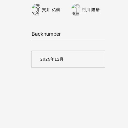
穴井 佑樹
門川 隆磨
Backnumber