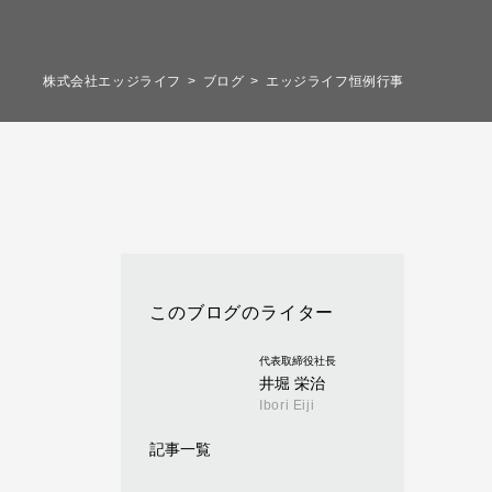
株式会社エッジライフ
ブログ
エッジライフ恒例行事
このブログのライター
代表取締役社長
井堀 栄治
Ibori Eiji
記事一覧