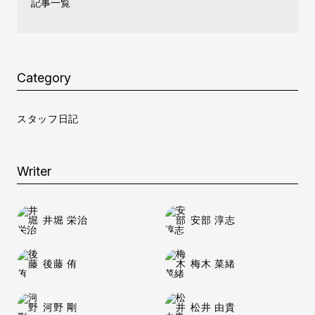
記事一覧
Category
スタッフ日記
Writer
井堀 栄治
安部 淳志
後藤 侑
梅木 菜緒
河野 剛
松井 由貴