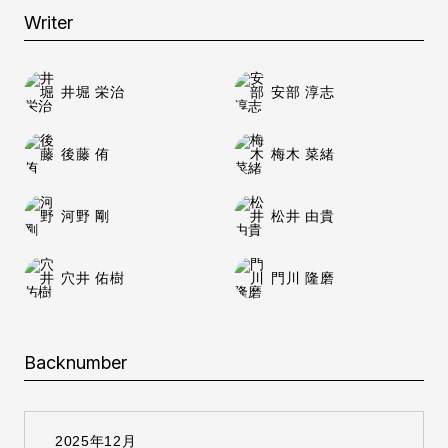
Writer
井堀 栄治
安部 淳志
後藤 侑
梅木 菜緒
河野 剛
松井 由貴
穴井 佑樹
門川 隆磨
Backnumber