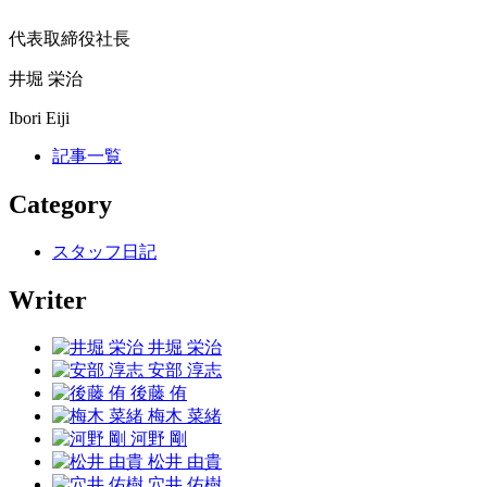
代表取締役社長
井堀 栄治
Ibori Eiji
記事一覧
Category
スタッフ日記
Writer
井堀 栄治
安部 淳志
後藤 侑
梅木 菜緒
河野 剛
松井 由貴
穴井 佑樹