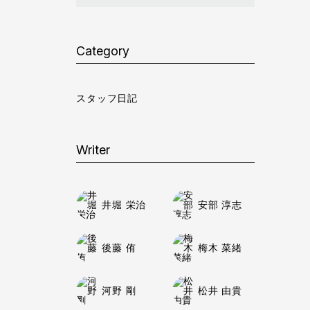
Category
スタッフ日記
Writer
井堀 栄治
安部 淳志
後藤 侑
梅木 菜緒
河野 剛
松井 由貴