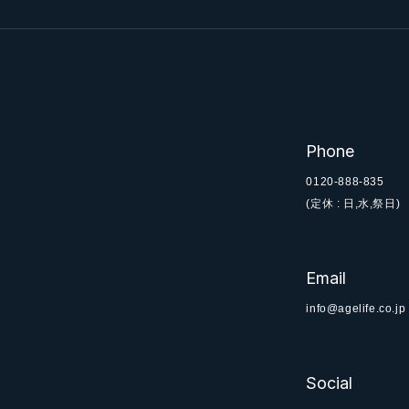
Phone
0120-888-835
(定休 : 日,水,祭日)
Email
info@agelife.co.jp
Social