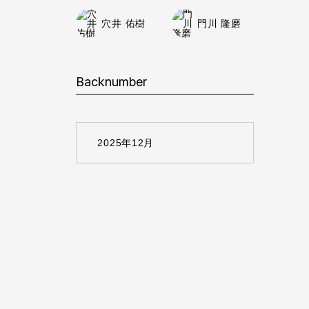
穴井 佑樹
門川 隆磨
Backnumber