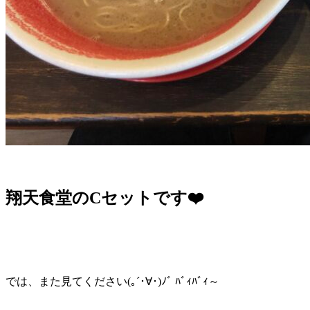
翔天食堂のCセットです❤️
では、また見てください(｡´･∀･)ﾉﾞ ﾊﾞｨﾊﾞｨ～