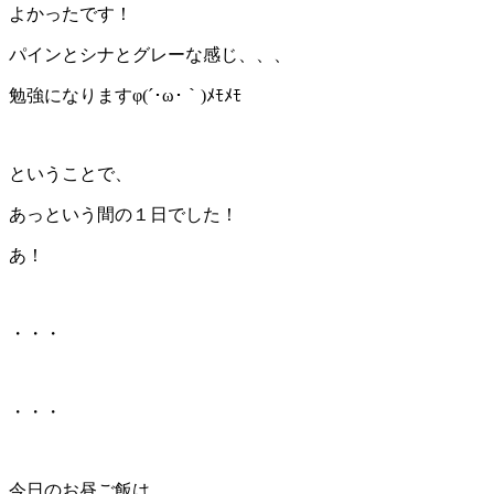
よかったです！
パインとシナとグレーな感じ、、、
勉強になります
φ(´
･
ω
･｀
)
ﾒﾓﾒﾓ
ということで、
あっという間の１日でした！
あ！
・・・
・・・
今日のお昼ご飯は、