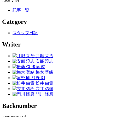
Anai Yuki
記事一覧
Category
スタッフ日記
Writer
井堀 栄治
安部 淳志
後藤 侑
梅木 菜緒
河野 剛
松井 由貴
穴井 佑樹
門川 隆磨
Backnumber