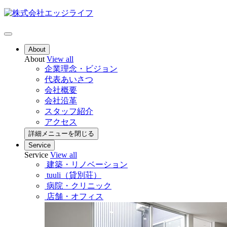
About
About
View all
企業理念・ビジョン
代表あいさつ
会社概要
会社沿革
スタッフ紹介
アクセス
詳細メニューを閉じる
Service
Service
View all
建築・リノベーション
tuuli（貸別荘）
病院・クリニック
店舗・オフィス