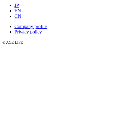
JP
EN
CN
Company profile
Privacy policy
© AGE LIFE