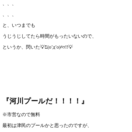
、、、
、、、
と、いつまでも
うじうじしてたら時間がもったいないので、
というか、閃いた💡
Σ(o’д’o)
ﾊｯ
!!
💡
『河川プールだ！！！！』
※市営なので無料
最初は津民のプールかと思ったのですが、