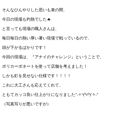
そんなひんやりした思いも束の間、
今日の現場も灼熱でした🔥
と言っても現場の職人さんは、
毎日毎日の熱い厚い暑い現場で戦っているので、
頭が下がるばかりです！
今回の現場は、『アナイのチャレンジ』ということで、
ポリカーボネートを使って店舗を考えました！
しかも釘を見せない仕様です！！！！
これに大工さんも応えてくれて、
ともてカッコ良い仕上がりになりました
°
˖
✧
◝
(⁰
▿
⁰)
◜✧˖
°
（写真写りが悪いですが）
、、、