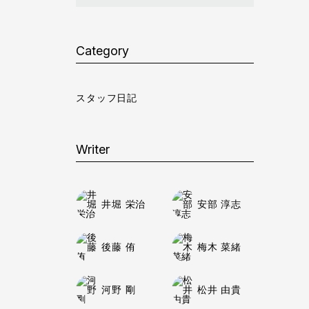
Category
スタッフ日記
Writer
井堀 栄治
安部 淳志
後藤 侑
梅木 菜緒
河野 剛
松井 由貴