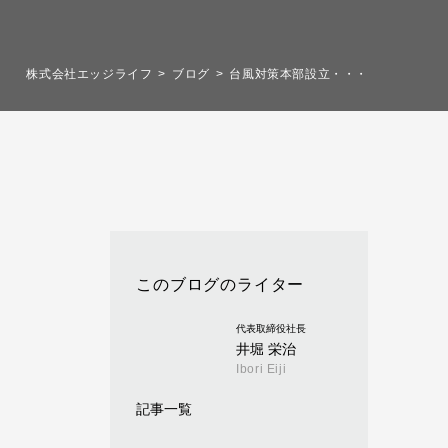
株式会社エッジライフ
ブログ
台風対策本部設立・・・
このブログのライター
代表取締役社長
井堀 栄治
Ibori Eiji
記事一覧