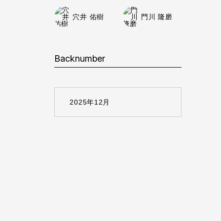
穴井 佑樹
門川 隆磨
Backnumber