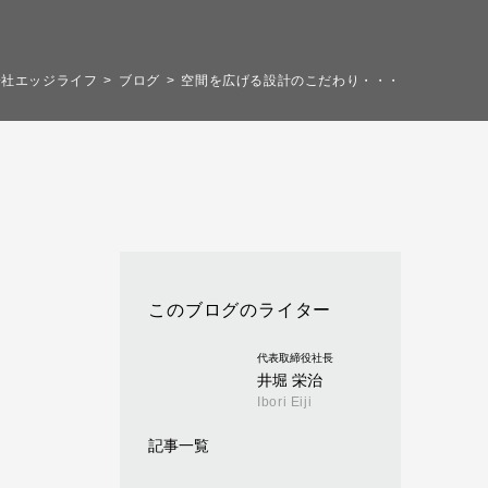
会社エッジライフ
ブログ
空間を広げる設計のこだわり・・・
このブログのライター
代表取締役社長
井堀 栄治
Ibori Eiji
記事一覧