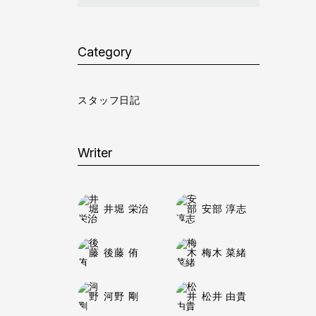
Category
スタッフ日記
Writer
井堀 栄治
安部 淳志
後藤 侑
梅木 菜緒
河野 剛
松井 由貴