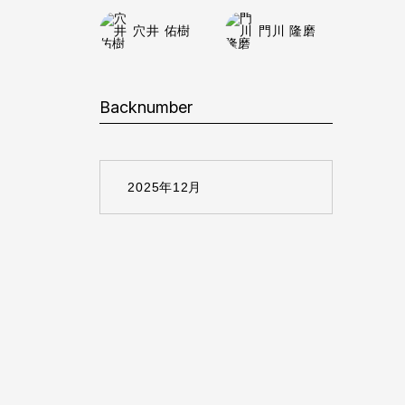
穴井 佑樹
門川 隆磨
Backnumber