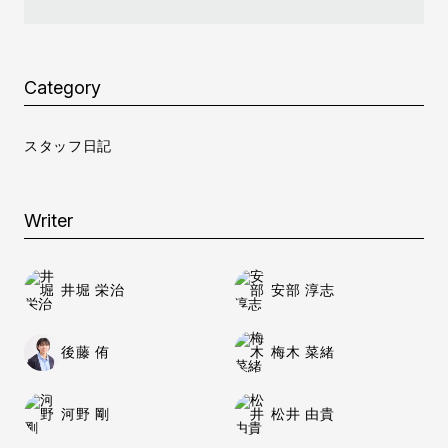
Category
スタッフ日記
Writer
井堀 栄治
安部 淳志
後藤 侑
梅木 菜緒
河野 剛
松井 由貴