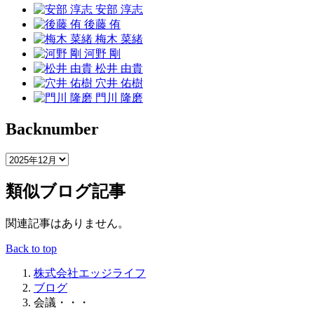
安部 淳志
後藤 侑
梅木 菜緒
河野 剛
松井 由貴
穴井 佑樹
門川 隆磨
Backnumber
類似ブログ記事
関連記事はありません。
Back to top
株式会社エッジライフ
ブログ
会議・・・