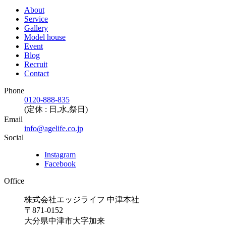
About
Service
Gallery
Model house
Event
Blog
Recruit
Contact
Phone
0120-888-835
(定休 : 日,水,祭日)
Email
info@agelife.co.jp
Social
Instagram
Facebook
Office
株式会社エッジライフ 中津本社
〒871-0152
大分県中津市大字加来