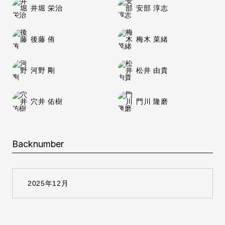
井堀 栄治
安部 淳志
後藤 侑
梅木 菜緒
河野 剛
松井 由貴
穴井 佑樹
門川 隆磨
Backnumber