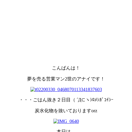
こんばんは！
夢を売る営業マン2世のアナイです！
・・・ごはん抜き２日目（ ´Д⊂ヽｼﾛﾒｼｶﾞｺｲｼｰ
炭水化物を抜いておりますorz
本日は、