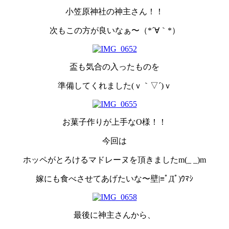
小笠原神社の神主さん！！
次もこの方が良いなぁ〜（*´∀｀*）
盃も気合の入ったものを
準備してくれました(ｖ｀▽´)ｖ
お菓子作りが上手なO様！！
今回は
ホッペがとろけるマドレーヌを頂きましたm(_ _)m
嫁にも食べさせてあげたいな〜壁|≡ﾟДﾟ)ｳﾏｼ
最後に神主さんから、