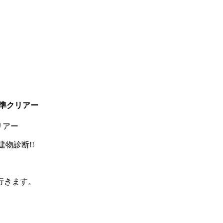
基準クリアー
リアー
物診断!!
行きます。