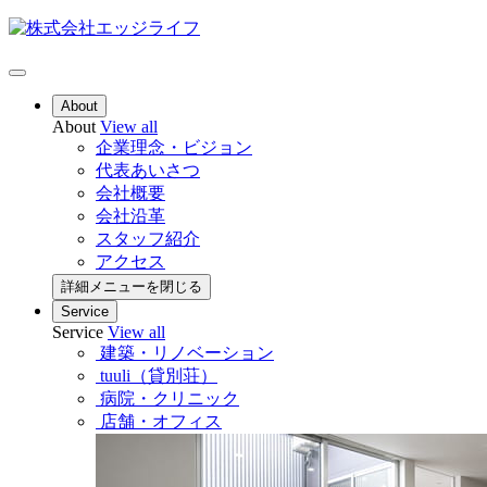
About
About
View all
企業理念・ビジョン
代表あいさつ
会社概要
会社沿革
スタッフ紹介
アクセス
詳細メニューを閉じる
Service
Service
View all
建築・リノベーション
tuuli（貸別荘）
病院・クリニック
店舗・オフィス