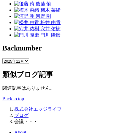
後藤 侑
梅木 菜緒
河野 剛
松井 由貴
穴井 佑樹
門川 隆磨
Backnumber
類似ブログ記事
関連記事はありません。
Back to top
株式会社エッジライフ
ブログ
会議・・・
About