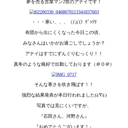
夢を売る営業マン2世のアナイです！
・・・寒い、、、（)´д`(）ｹﾞｯｿﾘ
布団から出にくくなった今日この頃、
みなさんはいかがお過ごしでしょうか？
アナイはすでにずんぐりむっくり！！
真冬のような格好で出勤しております（＠Ｏ＠）
そんな寒さを吹き飛ばす！！
強烈な結果発表が本日行われました(≧∇≦)
写真では見にくいですが、
『石田さん、河野さん』
『おめでとうございます！』