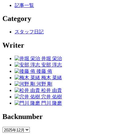
記事一覧
Category
スタッフ日記
Writer
井堀 栄治
安部 淳志
後藤 侑
梅木 菜緒
河野 剛
松井 由貴
穴井 佑樹
門川 隆磨
Backnumber