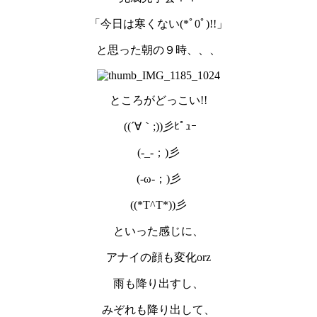
「今日は寒くない(*ﾟ0ﾟ)!!」
と思った朝の９時、、、
ところがどっこい!!
((´∀｀;))彡ﾋﾟｭｰ
(-_-；)彡
(-ω-；)彡
((*T^T*))彡
といった感じに、
アナイの顔も変化orz
雨も降り出すし、
みぞれも降り出して、