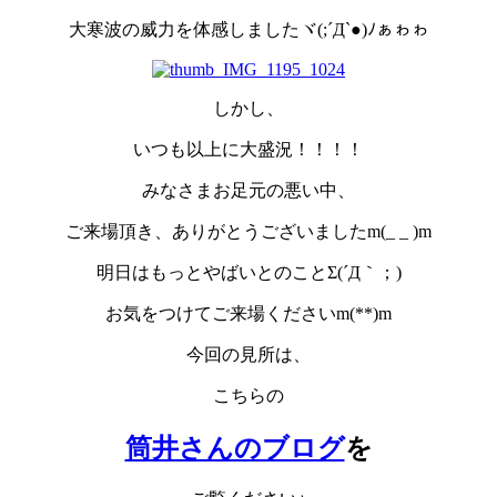
大寒波の威力を体感しましたヾ(;´Д`●)ﾉぁゎゎ
しかし、
いつも以上に大盛況！！！！
みなさまお足元の悪い中、
ご来場頂き、ありがとうございましたm(_ _ )m
明日はもっとやばいとのことΣ(´Д｀；)
お気をつけてご来場くださいm(**)m
今回の見所は、
こちらの
筒井さんのブログ
を