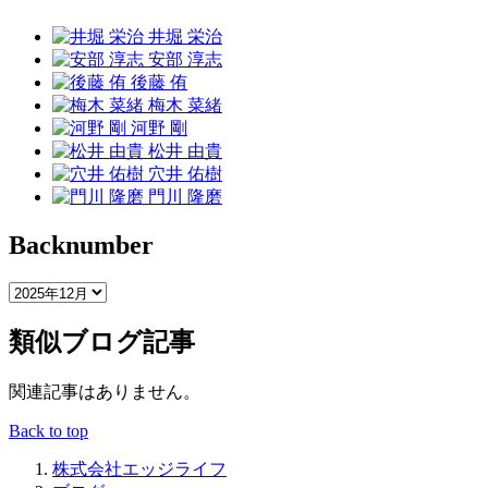
井堀 栄治
安部 淳志
後藤 侑
梅木 菜緒
河野 剛
松井 由貴
穴井 佑樹
門川 隆磨
Backnumber
類似ブログ記事
関連記事はありません。
Back to top
株式会社エッジライフ