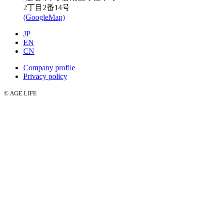
2丁目2番14号
(GoogleMap)
JP
EN
CN
Company profile
Privacy policy
© AGE LIFE