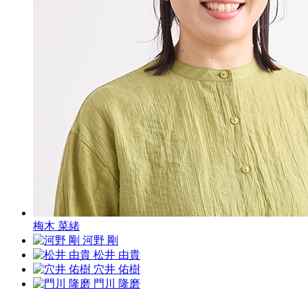
梅木 菜緒
河野 剛
松井 由貴
穴井 佑樹
門川 隆磨