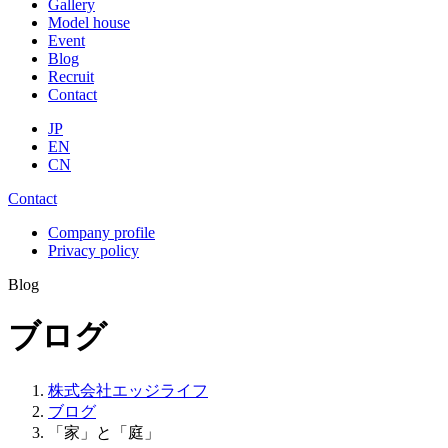
Gallery
Model house
Event
Blog
Recruit
Contact
JP
EN
CN
Contact
Company profile
Privacy policy
Blog
ブログ
株式会社エッジライフ
ブログ
「家」と「庭」