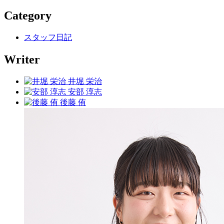
Category
スタッフ日記
Writer
井堀 栄治
安部 淳志
後藤 侑