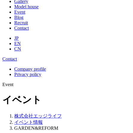
Gallery
Model house
Event
Blog
Recruit
Contact
JP
EN
CN
Contact
Company profile
Privacy policy
Event
イベント
株式会社エッジライフ
イベント情報
GARDEN&REFORM