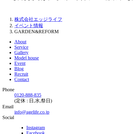
株式会社エッジライフ
イベント情報
GARDEN&REFORM
About
Service
Gallery
Model house
Event
Blog
Recruit
Contact
Phone
0120-888-835
(定休 : 日,水,祭日)
Email
info@agelife.co.jp
Social
Instagram
Facebook