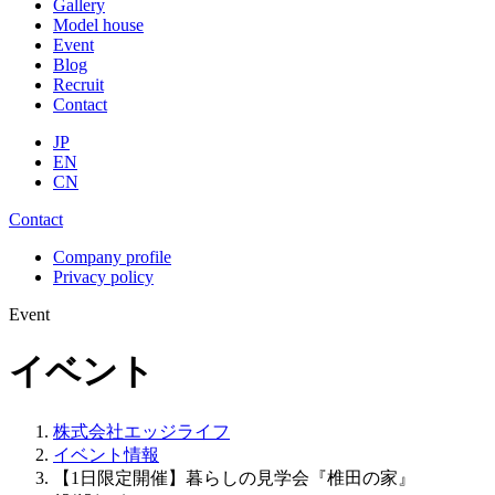
Gallery
Model house
Event
Blog
Recruit
Contact
JP
EN
CN
Contact
Company profile
Privacy policy
Event
イベント
株式会社エッジライフ
イベント情報
【1日限定開催】暮らしの見学会『椎田の家』