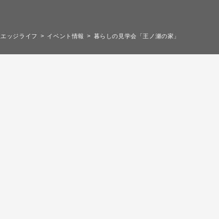
社エッジライフ
イベント情報
暮らしの見学会「王ノ瀬の家」