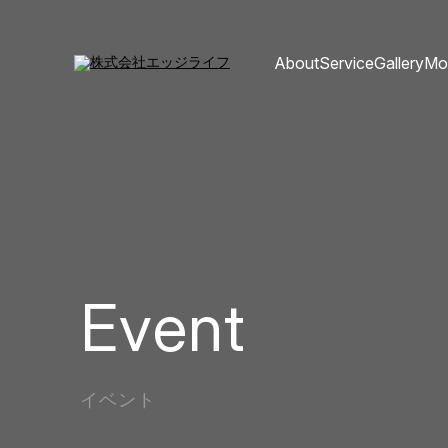
About
Service
Gallery
Mo
Event
イベント