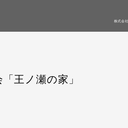
株式会
会「王ノ瀬の家」