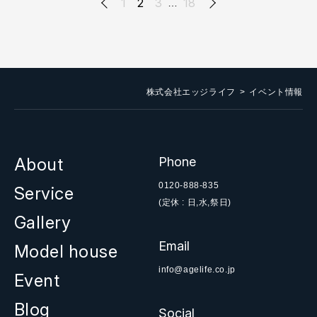
前へ
1
2
3
18
次へ
…
株式会社エッジライフ
イベント情報
About
Phone
0120-888-835
Service
(定休 : 日,水,祭日)
Gallery
Email
Model house
info@agelife.co.jp
Event
Blog
Social